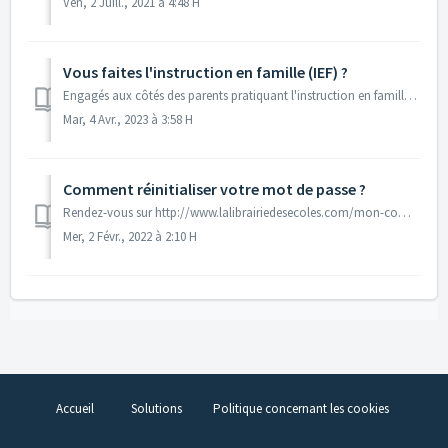
Ven, 2 Juill., 2021 à 4:48 H
Vous faites l'instruction en famille (IEF) ?
Engagés aux côtés des parents pratiquant l'instruction en famille, nous mettons à votre disposition toutes les ressources pédagogiques qui accompagnent ...
Mar, 4 Avr., 2023 à 3:58 H
Comment réinitialiser votre mot de passe ?
Rendez-vous sur http://www.lalibrairiedesecoles.com/mon-compte/, cliquez sur Mot de passe perdu ? 2. Saisissez votre identifiant ou votre adres...
Mer, 2 Févr., 2022 à 2:10 H
Accueil
Solutions
Politique concernant les cookies